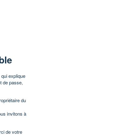
ble
qui explique
ot de passe,
opriétaire du
ous invitons à
ci de votre